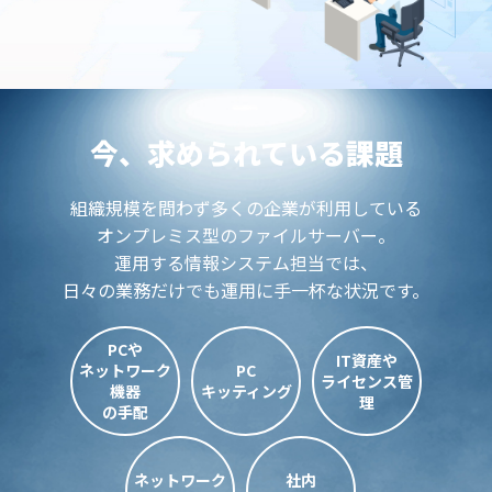
今、求められている課題
組織規模を問わず多くの企業が利用している
オンプレミス型のファイルサーバー。
運用する情報システム担当では、
日々の業務だけでも運用に手一杯な状況です。
PCや
IT資産や
ネットワーク
PC
ライセンス管
機器
キッティング
理
の手配
ネットワーク
社内