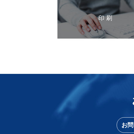
印 刷
お問