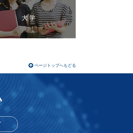
大 学
ページトップへもどる
い
ド